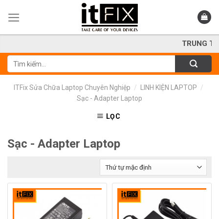
Skip
to
content
TRUNG TÂM SỬA 
Tìm
kiếm:
ITFix Sửa Chữa Laptop Chuyên Nghiệp
/
LINH KIỆN LAPTOP
/
Sạc - Adapter Laptop
LỌC
Sạc - Adapter Laptop