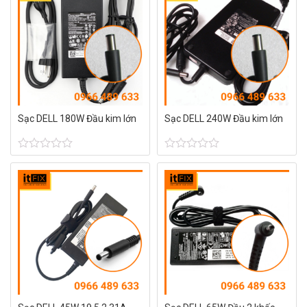
0
0
5
5
sao
sao
Sạc DELL 180W Đầu kim lớn
Sạc DELL 240W Đầu kim lớn
Được
Được
xếp
xếp
hạng
hạng
0
0
5
5
sao
sao