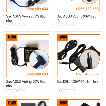
Sạc ASUS Vuông 65W Đầu
Sạc ASUS Vuông 90W Đầu
nhỏ
lớn
Được
Được
xếp
xếp
hạng
hạng
0
0
5
5
sao
sao
Sạc ASUS Vuông 90W Đầu
Sạc DELL 130W Đầu kim lớn
nhỏ
Được
Được
xếp
xếp
hạng
hạng