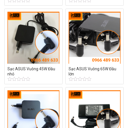
Được
Được
xếp
xếp
hạng
hạng
0
0
5
5
sao
sao
Sạc ASUS Vuông 45W Đầu
Sạc ASUS Vuông 65W Đầu
nhỏ
lớn
Được
Được
xếp
xếp
hạng
hạng
0
0
5
5
sao
sao