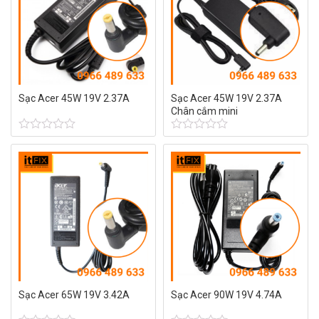
Sạc Acer 45W 19V 2.37A
Sạc Acer 45W 19V 2.37A
Chân cắm mini
Được
Được
xếp
xếp
hạng
hạng
0
0
5
5
sao
sao
Sạc Acer 65W 19V 3.42A
Sạc Acer 90W 19V 4.74A