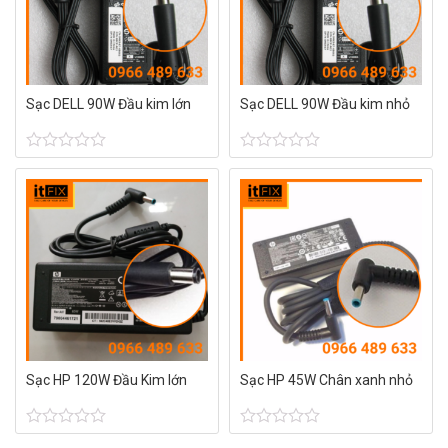
Sạc DELL 90W Đầu kim lớn
Sạc DELL 90W Đầu kim nhỏ
Được
Được
xếp
xếp
hạng
hạng
0
0
5
5
sao
sao
Sạc HP 120W Đầu Kim lớn
Sạc HP 45W Chân xanh nhỏ
Được
Được