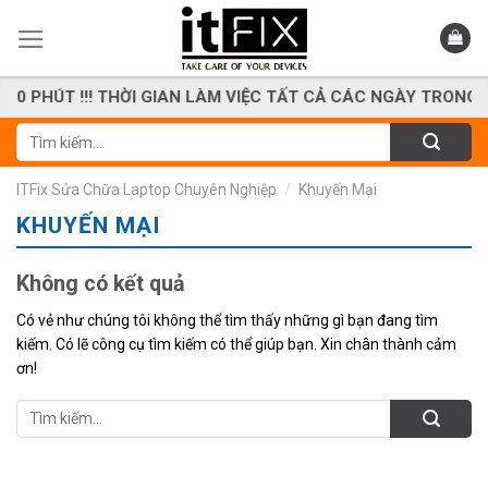
Skip
to
content
 PHÚT !!! THỜI GIAN LÀM VIỆC TẤT CẢ CÁC NGÀY TRONG TUẦ
Tìm
kiếm:
ITFix Sửa Chữa Laptop Chuyên Nghiệp
/
Khuyến Mại
KHUYẾN MẠI
Không có kết quả
Có vẻ như chúng tôi không thể tìm thấy những gì bạn đang tìm
kiếm. Có lẽ công cụ tìm kiếm có thể giúp bạn. Xin chân thành cảm
ơn!