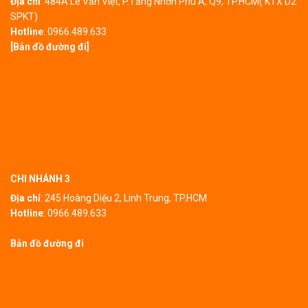
Địa chỉ
:
484A Lê Văn Việt, P.Tăng Nhơn Phú A, Q9, TP.HCM( KTX D2
SPKT)
Hotline
:
0966.489.633
[Bản đồ đường đi]
CHI NHÁNH 3
Địa chỉ
:
245 Hoàng Diệu 2, Linh Trung, TP.HCM
Hotline
:
0966.489.633
Bản đồ đường đi