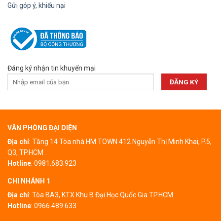
Gửi góp ý, khiếu nại
Đăng ký nhận tin khuyến mại
VĂN PHÒNG ĐẠI DIỆN
Địa chỉ
: Tầng 14 Tòa nhà HM TOWN 412 Nguyễn Thị Minh Khai, P.5,
Q3, TP.HCM
Hotline
:
0981.683.923
CHI NHÁNH 1
Địa chỉ
:
Tòa BA3, KTX Khu B Đại Học Quốc Gia TP.HCM
Hotline
:
0966.489.633