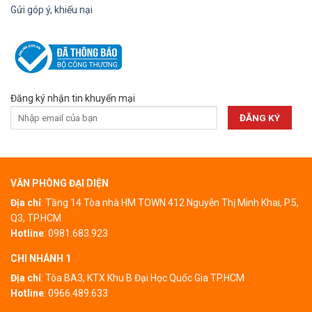
Gửi góp ý, khiếu nại
Đăng ký nhận tin khuyến mại
VĂN PHÒNG ĐẠI DIỆN
Địa chỉ
: Tầng 14 Tòa nhà HM TOWN 412 Nguyễn Thị Minh Khai, P.5,
Q3, TP.HCM
Hotline
:
0981.683.923
CHI NHÁNH 1
Địa chỉ
:
Tòa BA3, KTX Khu B Đại Học Quốc Gia TP.HCM
Hotline
:
0966.489.633