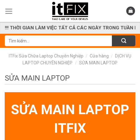
Skip
to
content
ỜI GIAN LÀM VIỆC TẤT CẢ CÁC NGÀY TRONG TUẦN KỂ CẢ T7, 
Tìm
kiếm:
ITFix Sửa Chữa Laptop Chuyên Nghiệp
/
Cửa hàng
/
DỊCH VỤ
LAPTOP CHUYÊN NGHIỆP
/
SỬA MAIN LAPTOP
SỬA MAIN LAPTOP