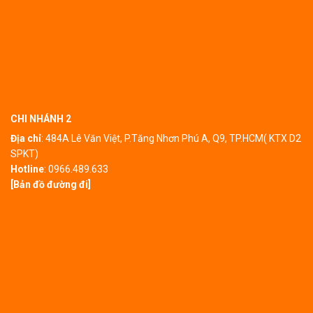
CHI NHÁNH 2
Địa chỉ
:
484A Lê Văn Việt, P.Tăng Nhơn Phú A, Q9, TP.HCM( KTX D2
SPKT)
Hotline
:
0966.489.633
[Bản đồ đường đi]