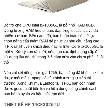
Bổ trợ cho CPU Intel I5-1035G1 là bộ nhớ RAM 8GB.
Dung lượng RAM tiêu chuẩn, đáp ứng tốt các tác vụ đa
nhiệm cơ bản. Bên cạnh đó, bạn hoàn toàn có thể lựa
chọn nâng cấp thêm RAM để phục vụ nhu cầu nâng cao.
ITFIX rất khuyến khích điều này, vì Intel Core i5-1035G1 là
một Vi Xử Lý còn rất mới, nếu bạn xác định nâng cấp để
sử dụng lâu dài, thì trong 3-5 năm nữa vẫn chưa phải là lỗi
thời.
Nếu chỉ xét riêng mức giá 12tr5, bạn cũng đã khó tìm kiếm
được một mẫu Laptop có cấu hình tương tự trên thị
trường. Xong Khi mua Laptop tại ITFIX, bạn còn nhận
được gói quà rất tiện lợi và hữu dụng, cùng chính sách
bảo hành uy tín và hậu mãi trọn đời.
THIẾT KẾ HP 14CE3026TU