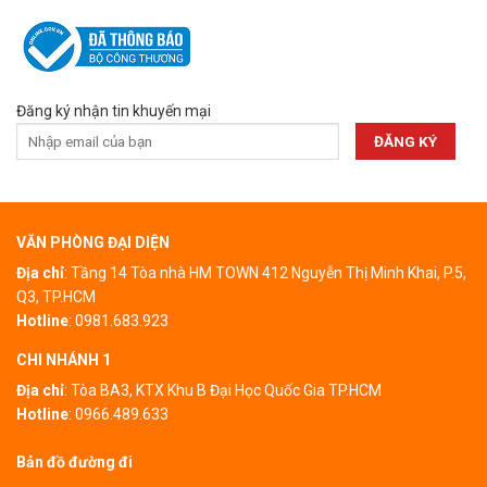
Đăng ký nhận tin khuyến mại
VĂN PHÒNG ĐẠI DIỆN
Địa chỉ
: Tầng 14 Tòa nhà HM TOWN 412 Nguyễn Thị Minh Khai, P.5,
Q3, TP.HCM
Hotline
:
0981.683.923
CHI NHÁNH 1
Địa chỉ
:
Tòa BA3, KTX Khu B Đại Học Quốc Gia TP.HCM
Hotline
:
0966.489.633
Bản đồ đường đi