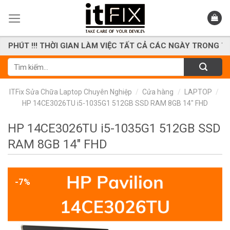
Skip
to
content
T !!! THỜI GIAN LÀM VIỆC TẤT CẢ CÁC NGÀY TRONG TUẦN KỂ
Tìm
kiếm:
ITFix Sửa Chữa Laptop Chuyên Nghiệp
/
Cửa hàng
/
LAPTOP
/
HP 14CE3026TU i5-1035G1 512GB SSD RAM 8GB 14″ FHD
HP 14CE3026TU i5-1035G1 512GB SSD
RAM 8GB 14″ FHD
-7%