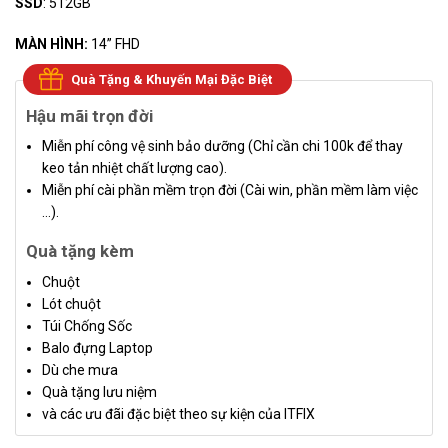
SSD
: 512GB
MÀN HÌNH:
14” FHD
Quà Tặng & Khuyến Mại Đặc Biệt
Hậu mãi trọn đời
Miễn phí công vệ sinh bảo dưỡng (Chỉ cần chi 100k để thay
keo tản nhiệt chất lượng cao).
Miễn phí cài phần mềm trọn đời (Cài win, phần mềm làm việc
…).
Quà tặng kèm
Chuột
Lót chuột
Túi Chống Sốc
Balo đựng Laptop
Dù che mưa
Quà tặng lưu niệm
và các ưu đãi đặc biệt theo sự kiện của ITFIX