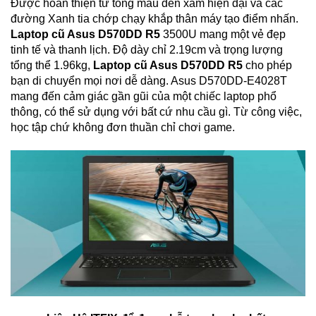
Được hoàn thiện từ tông màu đen xám hiện đại và các
đường Xanh tia chớp chạy khắp thân máy tạo điểm nhấn.
Laptop cũ Asus D570DD R5
3500U mang một vẻ đẹp
tinh tế và thanh lịch. Độ dày chỉ 2.19cm và trọng lượng
tổng thể 1.96kg,
Laptop cũ Asus D570DD R5
cho phép
bạn di chuyển mọi nơi dễ dàng. Asus D570DD-E4028T
mang đến cảm giác gần gũi của một chiếc laptop phổ
thông, có thể sử dụng với bất cứ nhu cầu gì. Từ công việc,
học tập chứ không đơn thuần chỉ chơi game.