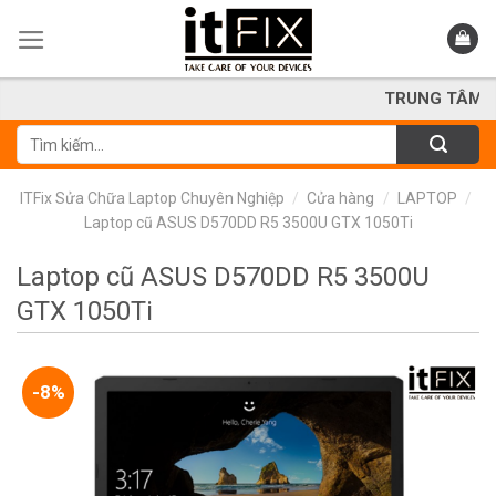
Skip
to
content
TRUNG TÂM SỬA CHỮ
Tìm
kiếm:
ITFix Sửa Chữa Laptop Chuyên Nghiệp
/
Cửa hàng
/
LAPTOP
/
Laptop cũ ASUS D570DD R5 3500U GTX 1050Ti
Laptop cũ ASUS D570DD R5 3500U
GTX 1050Ti
-8%