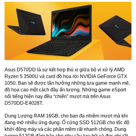
Asus D570DD là sự kết hợp thú vị giữa bộ vi xử lý AMD
Ryzen 5 3500U và card đồ họa rời NVIDIA GeForce GTX
1050. Bạn sẽ được tận hưởng những tựa game mạnh mẽ,
đồ họa cao một cách đầy ấn tượng. Những game eSport
nổi tiếng hiện nay đều “chiến” mượt mà trên Asus
D570DD-E4028T.
Dung Lượng RAM 16GB, cho bạn đa nhiệm mượt mà khi
đang mở nhiều ứng dụng. Ổ cứng SSD 512GB cho tốc độ
khởi động máy và các phần mềm rất nhanh chóng. Dung
lượng 512GB đảm bảo cho nhu cầu lưu trữ và đọc ghi rất