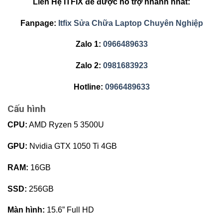
Liên Hệ ITFIX để được hỗ trợ nhanh nhất:
Fanpage:
Itfix Sửa Chữa Laptop Chuyên Nghiệp
Zalo 1:
0966489633
Zalo 2:
0981683923
Hotline:
0966489633
Cấu hình
CPU:
AMD Ryzen 5 3500U
GPU:
Nvidia GTX 1050 Ti 4GB
RAM:
16GB
SSD:
256GB
Màn hình:
15.6” Full HD