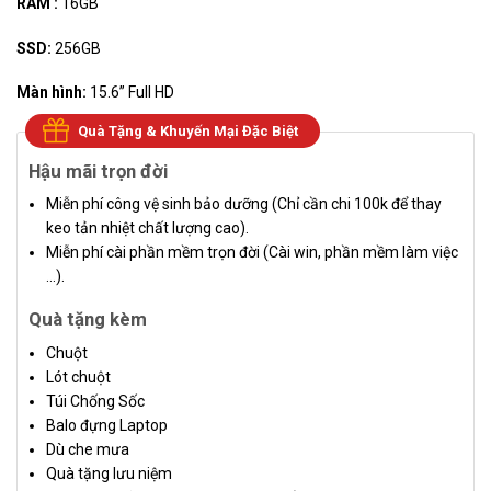
RAM :
16GB
SSD:
256GB
Màn hình:
15.6” Full HD
Quà Tặng & Khuyến Mại Đặc Biệt
Hậu mãi trọn đời
Miễn phí công vệ sinh bảo dưỡng (Chỉ cần chi 100k để thay
keo tản nhiệt chất lượng cao).
Miễn phí cài phần mềm trọn đời (Cài win, phần mềm làm việc
…).
Quà tặng kèm
Chuột
Lót chuột
Túi Chống Sốc
Balo đựng Laptop
Dù che mưa
Quà tặng lưu niệm