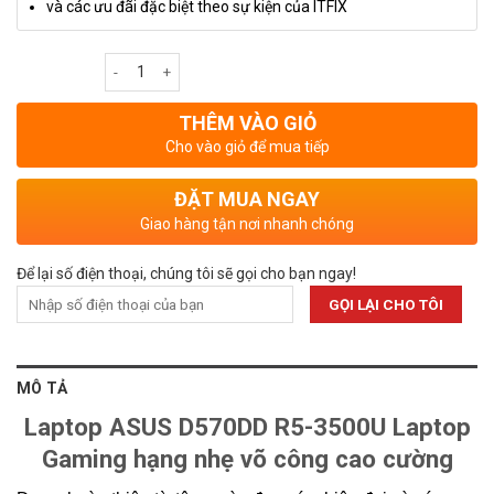
và các ưu đãi đặc biệt theo sự kiện của ITFIX
Số lượng
THÊM VÀO GIỎ
Cho vào giỏ để mua tiếp
ĐẶT MUA NGAY
Giao hàng tận nơi nhanh chóng
Để lại số điện thoại, chúng tôi sẽ gọi cho bạn ngay!
MÔ TẢ
Laptop ASUS D570DD R5-3500U Laptop
Gaming hạng nhẹ võ công cao cường